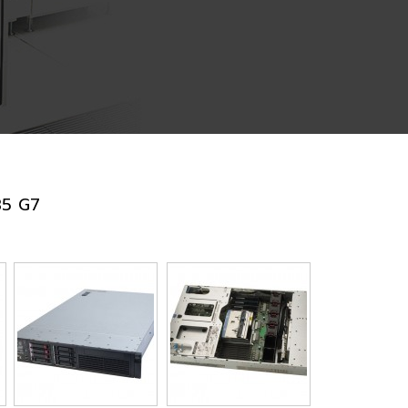
85 G7