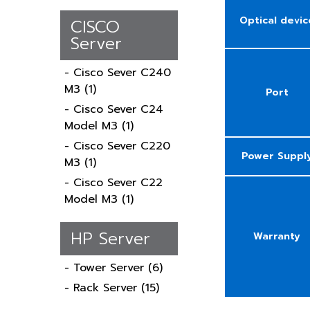
Optical devic
CISCO
Server
- Cisco Sever C240
M3
(1)
Port
- Cisco Sever C24
Model M3
(1)
- Cisco Sever C220
Power Suppl
M3
(1)
- Cisco Sever C22
Model M3
(1)
HP Server
Warranty
- Tower Server
(6)
- Rack Server
(15)