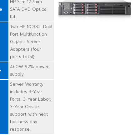
HP Slim 12.7mm
e
SATA DVD Optical
Kit
Two HP NC382i Dual
Port Multifunction
Gigabit Server
Adapters (four
ports total)
460W 92% power
y
supply
Server Warranty
includes 3-Year
Parts, 3-Year Labor,
3-Year Onsite
support with next
business day
response.