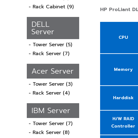
- Rack Cabinet
(9)
HP ProLiant D
DELL
Server
CPU
- Tower Server
(5)
- Rack Server
(7)
Acer Server
Memory
- Tower Server
(3)
- Rack Server
(4)
Harddisk
IBM Server
H/W RAID
- Tower Server
(7)
Controller
- Rack Server
(8)