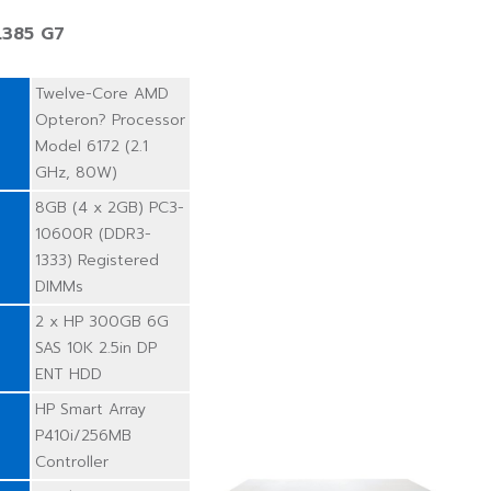
L385 G7
Twelve-Core AMD
Opteron? Processor
Model 6172 (2.1
GHz, 80W)
8GB (4 x 2GB) PC3-
10600R (DDR3-
1333) Registered
DIMMs
2 x HP 300GB 6G
SAS 10K 2.5in DP
ENT HDD
HP Smart Array
P410i/256MB
Controller