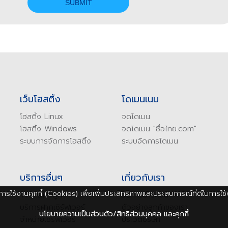
เว็บโฮสติ้ง
โดเมนเนม
โฮสติ้ง Linux
จ
ดโดเมน
โฮสติ้ง Windows
จ
ดโดเมน "ชื่อไทย.com"
ระบบการจัดการโฮสติ้ง
ระบบ
จัดการโดเมน
บริการอื่นๆ
เกี่ยวกับเรา
้มีการใช้งานคุกกี้ (Cookies) เพื่อเพิ่มประสิทธิภาพและประสบการณ์ที่ดีในการใช้
VPS ราคาถูก
ว
ิธีการชำระเงิน
บริการฝากเซิร์ฟเวอร์
ต
ัวอย่างลูกค้าของเรา
นโยบายความเป็นส่วนตัว/สิทธิส่วนบุคคล และคุกกี้
จำหน่ายเซิร์ฟเวอร์
ป
ระวัติบริษัท