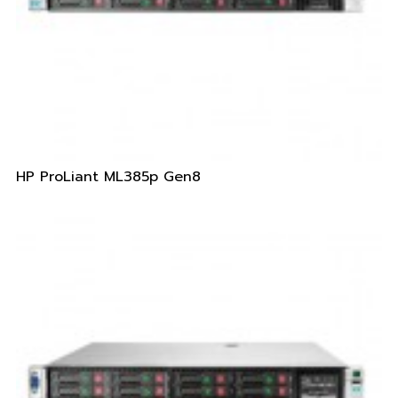
HP ProLiant ML385p Gen8