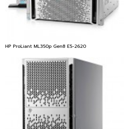
HP ProLiant ML350p Gen8 E5-2620